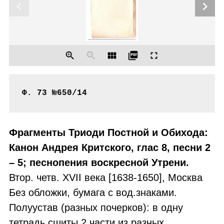
chevron_left
chevron_right
zoom_in
zoom_out
view_module
picture_as_pdf
fullscreen
Ф. 73 №650/14
Фрагменты Триоди Постной и Обихода:
Канон Андрея Критского, глас 8, песни 2
– 5; песнопения воскресной Утрени.
Втор. четв. XVII века [1638-1650], Москва
Без обложки, бумага с вод.знаками.
Полуустав (разных почерков): в одну
тетрадь сшиты 2 части из разных