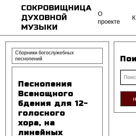
СОКРОВИЩНИЦА
О
ДУХОВНОЙ
К
проекте
МУЗЫКИ
Сборники богослужебных
По
песнопений
Песнопения
Всенощного
бдения для 12-
голосного
хора, на
линейных