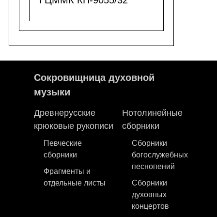
ГЦММК КП-9055/32
Сокровищница духовной
музыки
Древнерусские
Нотолинейные
крюковые рукописи
сборники
Певческие
Сборники
сборники
богослужебных
песнопений
Фрагменты и
отдельные листы
Сборники
духовных
концертов