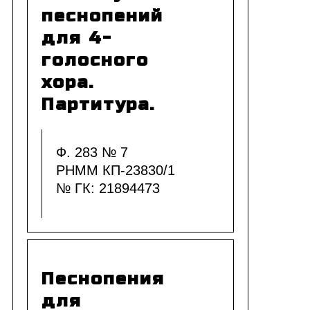
песнопений
для 4-
голосного
хора.
Партитура.
Ф. 283 № 7
РНММ КП-23830/1
№ ГК: 21894473
Песнопения
для