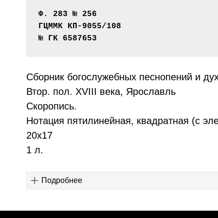
Ф. 283 № 256

ГЦММК КП-9055/108

№ ГК 6587653
Сборник богослужебных песнопений и дух
Втор. пол. XVIII века, Ярославль
Скоропись.
Нотация пятилинейная, квадратная (с эл
20х17
1 л.
Подробнее