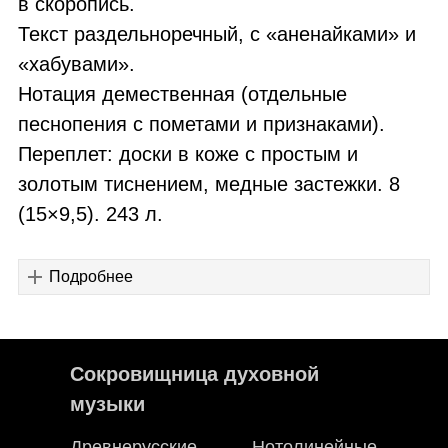
в скоропись.
Текст раздельноречный, с «аненайками» и
«хабувами».
Нотация демественная (отдельные
песнопения с пометами и признаками).
Переплет: доски в коже с простым и
золотым тиснением, медные застежки. 8
(15×9,5). 243 л.
Подробнее
Сокровищница духовной
музыки
Древнерусские
Нотолинейные