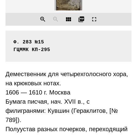
zoom_in
zoom_out
view_module
picture_as_pdf
fullscreen
Ф. 283 №15

ГЦММК КП-295
Демественник для четырехголосного хора,
на крюковых нотах.
1606 — 1610 г. Москва
Бумага писчая, нач. XVII в., с
филигранями: Кувшин (Гераклитов, [№
789]).
Полуустав разных почерков, переходящий