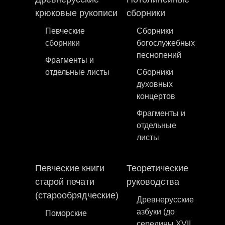
крюковые рукописи
сборники
Певческие
Сборники
сборники
богослужебных
песнопений
Фрагменты и
отдельные листы
Сборники
духовных
концертов
Фрагменты и
отдельные
листы
Певческие книги
Теоретические
старой печати
руководства
(старообрядческие)
Древнерусские
азбуки (до
Поморские
середины XVII