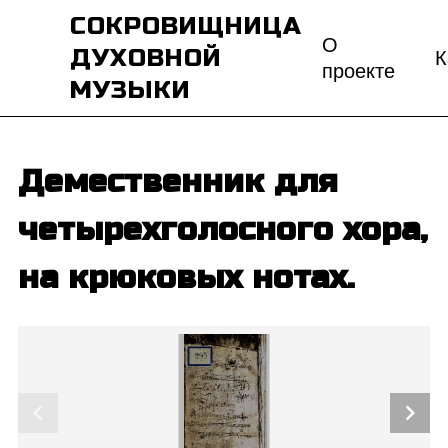
СОКРОВИЩНИЦА
О
ДУХОВНОЙ
К
проекте
МУЗЫКИ
Демественник для
четырехголосного хора,
на крюковых нотах.
chevron_left
chevron_right