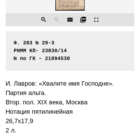
zoom_in
zoom_out
view_module
picture_as_pdf
fullscreen
Ф. 283 № 29-3

РНММ КП- 23830/14

№ по ГК – 21894530
И. Лавров: «Хвалите имя Господне».
Партия альта.
Втор. пол. XIX века, Москва
Нотация пятилинейная
26,7х17,9
2 л.