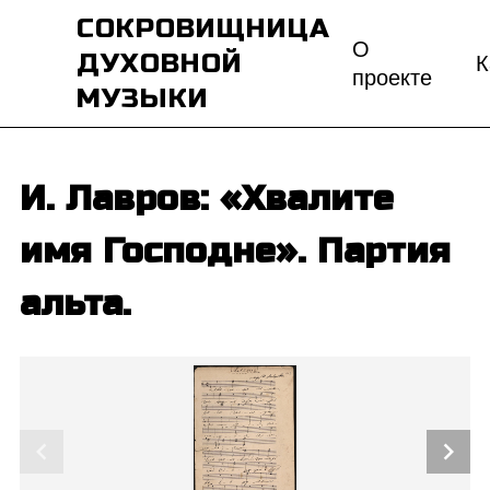
СОКРОВИЩНИЦА
О
ДУХОВНОЙ
К
проекте
МУЗЫКИ
И. Лавров: «Хвалите
имя Господне». Партия
альта.
chevron_left
chevron_right