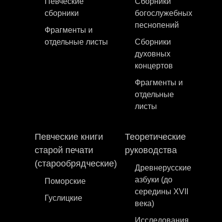
Певческие
Сборники
сборники
богослужебных
песнопений
Фрагменты и
отдельные листы
Сборники
духовных
концертов
Фрагменты и
отдельные
листы
Певческие книги
Теоретические
старой печати
руководства
(старообрядческие)
Древнерусские
азбуки (до
Поморские
середины XVII
Гуслицкие
века)
Исследования