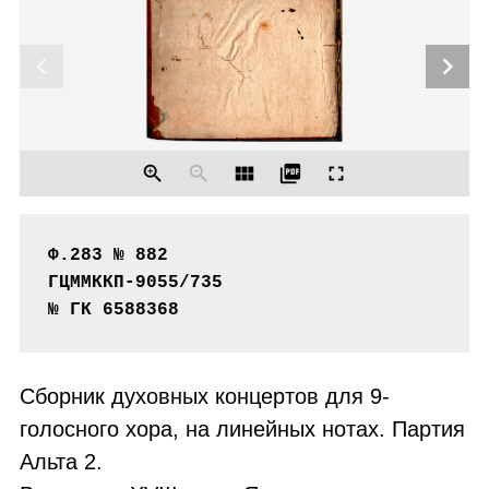
chevron_left
chevron_right
zoom_in
zoom_out
view_module
picture_as_pdf
fullscreen
Ф.283 № 882

ГЦММККП-9055/735
№ ГК 6588368
Сборник духовных концертов для 9-
голосного хора, на линейных нотах. Партия
Альта 2.